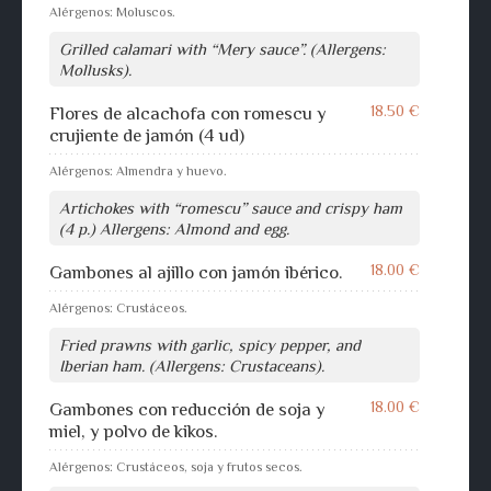
Alérgenos: Moluscos.
Grilled calamari with “Mery sauce”. (Allergens:
Mollusks).
18.50 €
Flores de alcachofa con romescu y
crujiente de jamón (4 ud)
Alérgenos: Almendra y huevo.
Artichokes with “romescu” sauce and crispy ham
(4 p.) Allergens: Almond and egg.
18.00 €
Gambones al ajillo con jamón ibérico.
Alérgenos: Crustáceos.
Fried prawns with garlic, spicy pepper, and
Iberian ham. (Allergens: Crustaceans).
18.00 €
Gambones con reducción de soja y
miel, y polvo de kikos.
Alérgenos: Crustáceos, soja y frutos secos.