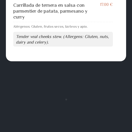
17.00 €
Carrillada de ternera en salsa con
parmentier de patata, parmesano y
curry
Alérgenos: Gluten, frutos secos, lácteos y apio.
Tender veal cheeks stew. (Allergens: Gluten, nuts,
dairy and celery).
❈