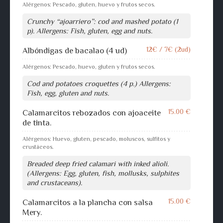
Alérgenos: Pescado, gluten, huevo y frutos secos.
Crunchy “ajoarriero”: cod and mashed potato (1
p). Allergens: Fish, gluten, egg and nuts.
12€ / 7€ (2ud)
Albóndigas de bacalao (4 ud)
Alérgenos: Pescado, huevo, gluten y frutos secos.
Cod and potatoes croquettes (4 p.) Allergens:
Fish, egg, gluten and nuts.
15.00 €
Calamarcitos rebozados con ajoaceite
de tinta.
Alérgenos: Huevo, gluten, pescado, moluscos, sulfitos y
crustáceos.
Breaded deep fried calamari with inked alioli.
(Allergens: Egg, gluten, fish, mollusks, sulphites
and crustaceans).
15.00 €
Calamarcitos a la plancha con salsa
Mery.