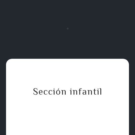
❈
Sección infantil
11.00 €
Nuggets caseros con patatas
Alérgenos: Gluten y lactosa.
Homemade chicken nuggets with fries (Allergens: