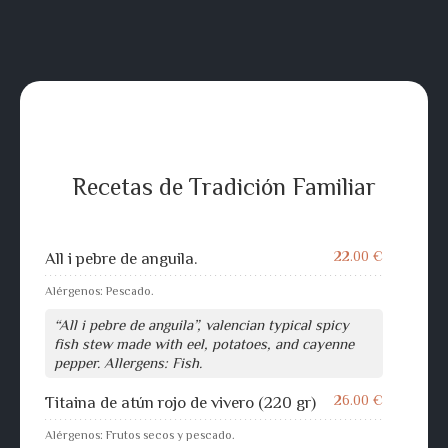
Recetas de Tradición Familiar
22.00 €
All i pebre de anguila.
Alérgenos: Pescado.
“All i pebre de anguila”, valencian typical spicy
fish stew made with eel, potatoes, and cayenne
pepper. Allergens: Fish.
26.00 €
Titaina de atún rojo de vivero (220 gr)
Alérgenos: Frutos secos y pescado.