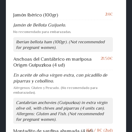
24€
Jamón ibérico (100gr)
Jamón de Bellota Guijuelo.
No recomendado para embarazadas.
Iberian bellota ham (100gr). (Not recommended
for pregnant women).
21.50€
Anchoas del Cantábrico en mariposa
Origen Guipuzkoa (4 ud)
En aceite de oliva virgen extra, con picadillo de
piparras y cebollino.
Alérgenos: Gluten y Pescado. (No recomendado para
embarazadas).
Cantabrian anchovies (Guipuzkoa) in extra virgin
olive oil, with chives and piparras (4 units can).
Allergens: Gluten and Fish. (Not recommended
for pregnant women).
16€ / 8€ (2ud)
Montadito de sardina ahumada (4 ud)