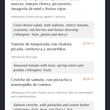
nueces, tomate cherry, picatostes,
vinagreta de miel y frutos rojos.
Alérgenos: Frutos secos, gluten y lácteos.
Goat cheese salad, with walnuts, cherry tomato,
croutons, red berries and honey dressing
(Allergens: Nuts, gluten and dairy).
14.00 €
Tomate de temporada con chalota
picada, ventresca y encurtidos.
Alérgenos: Pescado.
Seasonal tomato with tuna, spring onion and
pickles (Allergens: Fish).
18.00 €
Ceviche de salmón, con pistacho y
mantequilla de comino.
Alérgenos: Pescado, frutos secos y lácteos. (No recomendado
para embarazadas).
Salmon ceviche, with pistachio and cumin butter.
(Allergens: Fish, Nuts and Dairy). Not