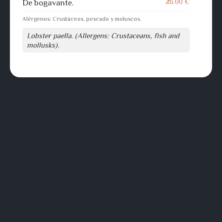
26.00 €
De bogavante.
Alérgenos: Crustáceos, pescado y moluscos.
Lobster paella. (Allergens: Crustaceans, fish and
mollusks).