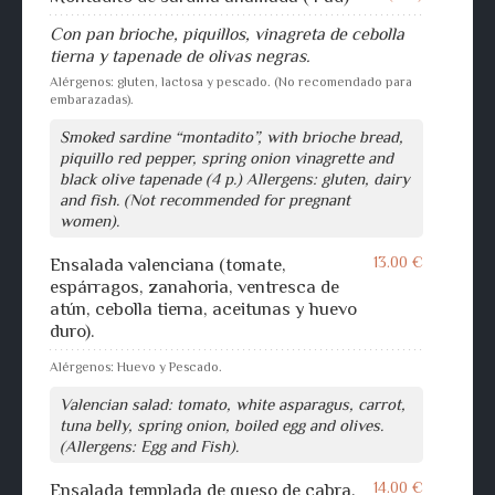
Con pan brioche, piquillos, vinagreta de cebolla
tierna y tapenade de olivas negras.
Alérgenos: gluten, lactosa y pescado. (No recomendado para
embarazadas).
Smoked sardine “montadito”, with brioche bread,
piquillo red pepper, spring onion vinagrette and
black olive tapenade (4 p.) Allergens: gluten, dairy
and fish. (Not recommended for pregnant
women).
13.00 €
Ensalada valenciana (tomate,
espárragos, zanahoria, ventresca de
atún, cebolla tierna, aceitunas y huevo
duro).
Alérgenos: Huevo y Pescado.
Valencian salad: tomato, white asparagus, carrot,
tuna belly, spring onion, boiled egg and olives.
(Allergens: Egg and Fish).
14.00 €
Ensalada templada de queso de cabra,