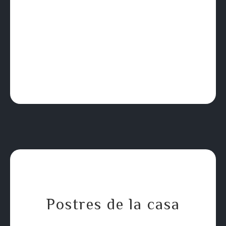
Gluten and lactose).
12.00 €
Croquetas de jamón con patatas
Alérgenos: Gluten y lactosa.
Iberian ham croquettes with fries (Allergens:
Gluten and lactose).
❈
Postres de la casa