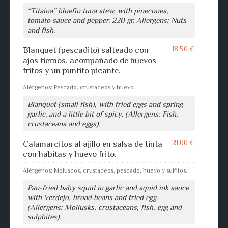
“Titaina” bluefin tuna stew, with pinecones,
tomato sauce and pepper. 220 gr. Allergens: Nuts
and fish.
18.50 €
Blanquet (pescadito) salteado con
ajos tiernos, acompañado de huevos
fritos y un puntito picante.
Alérgenos: Pescado, crustáceos y huevo.
Blanquet (small fish), with fried eggs and spring
garlic. and a little bit of spicy. (Allergens: Fish,
crustaceans and eggs).
21.00 €
Calamarcitos al ajillo en salsa de tinta
con habitas y huevo frito.
Alérgenos: Moluscos, crustáceos, pescado, huevo y sulfitos.
Pan-fried baby squid in garlic and squid ink sauce
with Verdejo, broad beans and fried egg.
(Allergens: Mollusks, crustaceans, fish, egg and
sulphites).