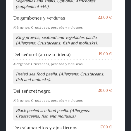
vegetables and snails. Optional: Artichokes
(supplement +1€).
22.00 €
De gambones y verduras
Alérgenos: Crustáceos, pescado y moluscos.
King prawns, seafood and vegetables paella.
(Allergens: Crustaceans, fish and mollusks).
19.00 €
Del señoret (arroz o fideuá)
Alérgenos: Crustáceos, pescado y moluscos.
Peeled sea food paella. (Allergens: Crustaceans,
fish and mollusks).
20.00 €
Del señoret negro.
Alérgenos: Crustáceos, pescado y moluscos.
Black peeled sea food paella. (Allergens:
Crustaceans, fish and mollusks).
17.00 €
De calamarcitos y ajos tiernos.