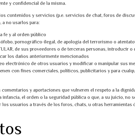
nte y confidencial de la misma.
contenidos y servicios (p.e. servicios de chat, foros de discu
, a no usarlos para:
na fe y al orden público
ófobo, pornográfico-ilegal, de apología del terrorismo o atenta
TULAR, de sus proveedores o de terceras personas, introducir o d
vocar los daños anteriormente mencionados
rreo electrónico de otros usuarios y modificar o manipular sus m
tienen con fines comerciales, políticos, publicitarios y para cual
 comentarios y aportaciones que vulneren el respeto a la dignid
a infancia, el orden o la seguridad pública o que, a su juicio, n
los usuarios a través de los foros, chats, u otras herramientas d
tos