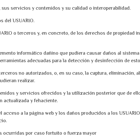
 sus servicios y contenidos y su calidad o interoperabilidad.
ivos del USUARIO.
SUARIO o terceros y, en concreto, de los derechos de propiedad in
elemento informático dañino que pudiera causar daños al sistem
erramientas adecuadas para la detección y desinfección de est
terceros no autorizados, o, en su caso, la captura, eliminación,
dieran realizar.
ontenidos y servicios ofrecidos y la utilización posterior que d
n actualizada y fehaciente.
el acceso a la página web y los daños producidos a los USUARI
cio.
s ocurridas por caso fortuito o fuerza mayor