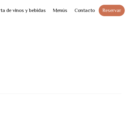
Skip
Reservar
ta de vinos y bebidas
Menús
Contacto
to
cont