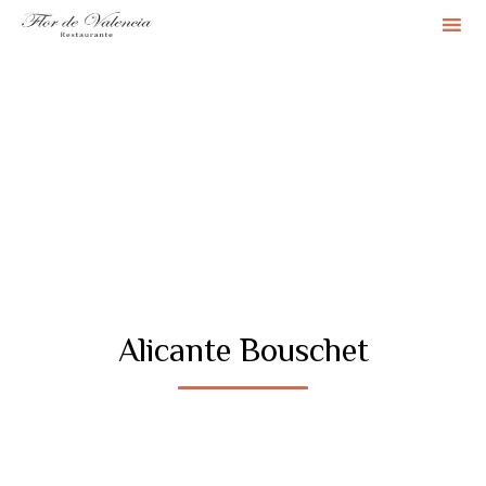
Sk
to
co
Alicante Bouschet