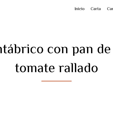
Inicio
Carta
Car
tábrico con pan de c
tomate rallado