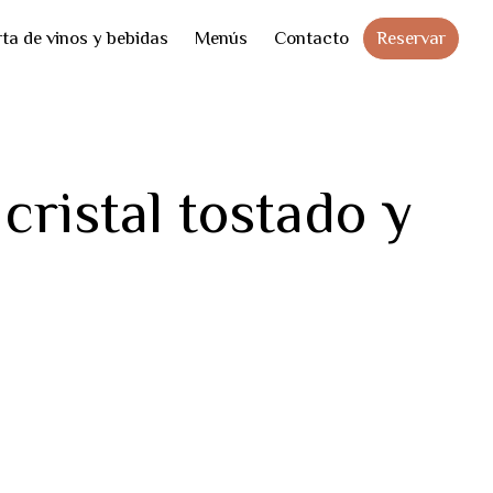
Skip
Reservar
ta de vinos y bebidas
Menús
Contacto
to
cont
ristal tostado y