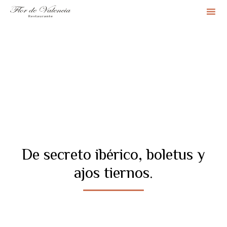
Sk
to
co
De secreto ibérico, boletus y
ajos tiernos.