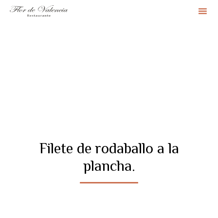
Sk
to
co
Filete de rodaballo a la
plancha.