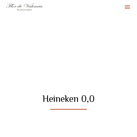
Sk
to
co
Heineken 0,0