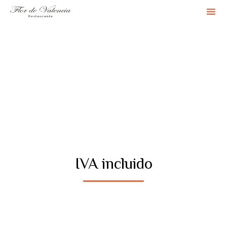
Sk
to
co
IVA incluido