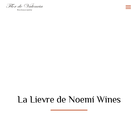
Sk
to
co
La Lievre de Noemí Wines