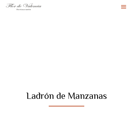
Sk
to
co
Ladrón de Manzanas