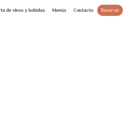
Skip
Reservar
ta de vinos y bebidas
Menús
Contacto
to
cont