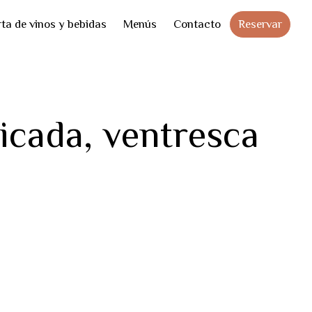
Skip
Reservar
ta de vinos y bebidas
Menús
Contacto
to
cont
icada, ventresca