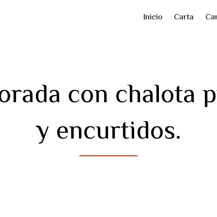
Inicio
Carta
Car
rada con chalota p
y encurtidos.