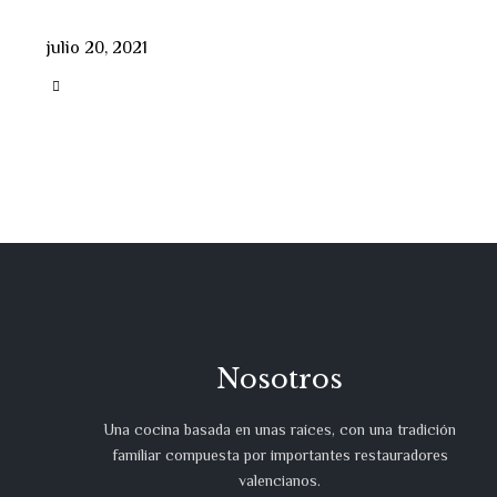
julio 20, 2021
CATEGORY

Nosotros
Una cocina basada en unas raíces, con una tradición
familiar compuesta por importantes restauradores
valencianos.