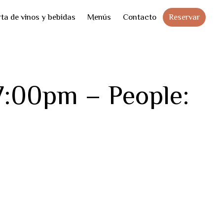
Skip
Reservar
ta de vinos y bebidas
Menús
Contacto
to
cont
7:00pm – People: