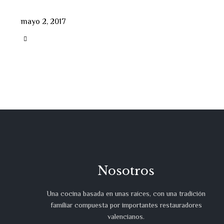
mayo 2, 2017
CATEGORY

Nosotros
Una cocina basada en unas raíces, con una tradición
familiar compuesta por importantes restauradores
valencianos.