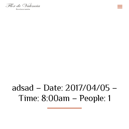
Sk
to
co
adsad – Date: 2017/04/05 –
Time: 8:00am – People: 1