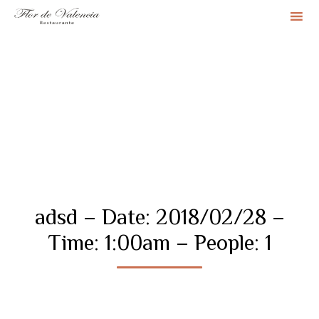
Sk
to
co
adsd – Date: 2018/02/28 –
Time: 1:00am – People: 1