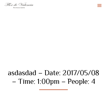
Sk
to
co
asdasdad – Date: 2017/05/08
– Time: 1:00pm – People: 4