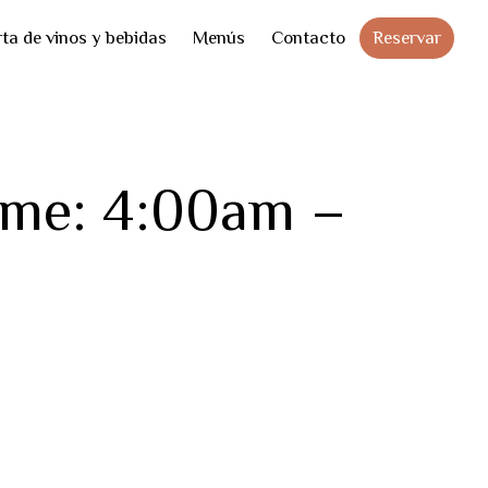
Skip
Reservar
ta de vinos y bebidas
Menús
Contacto
to
cont
ime: 4:00am –