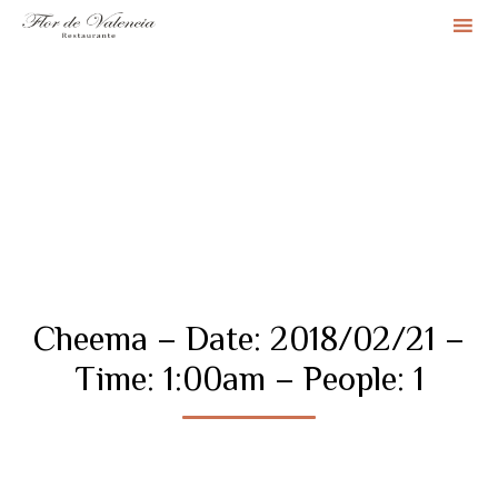
Sk
to
co
Cheema – Date: 2018/02/21 –
Time: 1:00am – People: 1