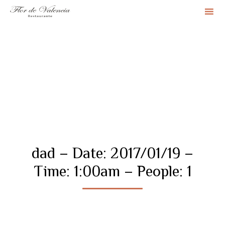
Sk
to
co
dad – Date: 2017/01/19 –
Time: 1:00am – People: 1