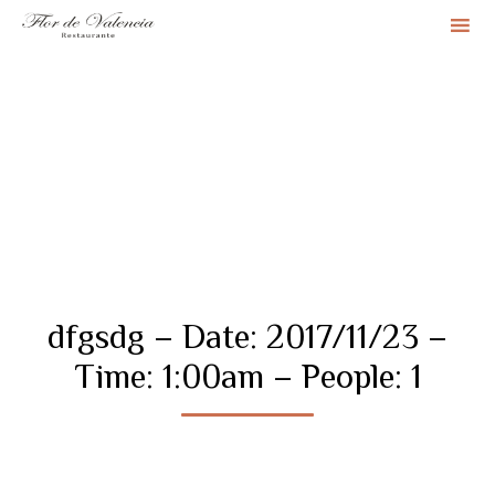
Sk
to
co
dfgsdg – Date: 2017/11/23 –
Time: 1:00am – People: 1