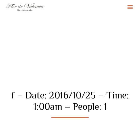
Sk
to
co
f – Date: 2016/10/25 – Time:
1:00am – People: 1