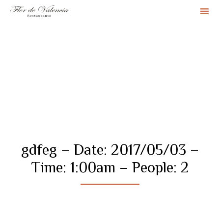
Sk
to
co
gdfeg – Date: 2017/05/03 –
Time: 1:00am – People: 2