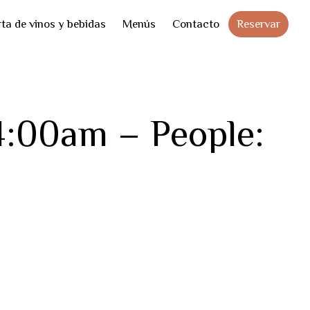
Skip
Reservar
ta de vinos y bebidas
Menús
Contacto
to
cont
 4:00am – People: