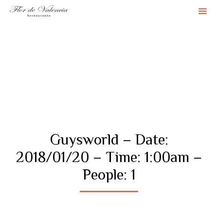
Sk
to
co
Guysworld – Date:
2018/01/20 – Time: 1:00am –
People: 1