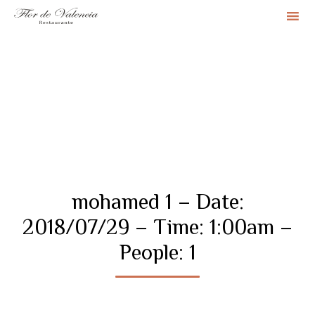
Sk
to
co
mohamed 1 – Date:
2018/07/29 – Time: 1:00am –
People: 1