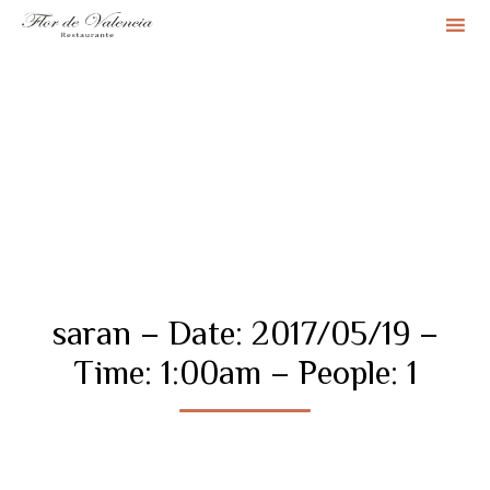
Sk
to
co
saran – Date: 2017/05/19 –
Time: 1:00am – People: 1