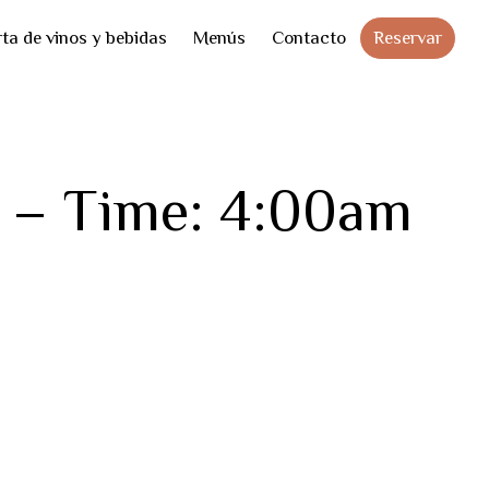
Skip
Reservar
ta de vinos y bebidas
Menús
Contacto
to
cont
1 – Time: 4:00am