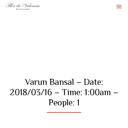
Sk
to
co
Varun Bansal – Date:
2018/03/16 – Time: 1:00am –
People: 1